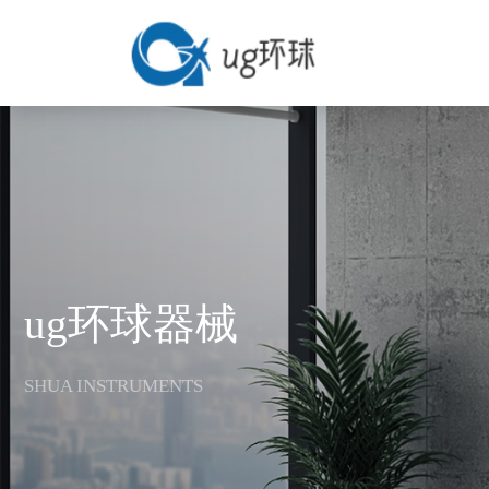
ug环球器械
SHUA INSTRUMENTS